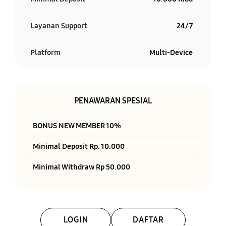
Layanan Support
24/7
Platform
Multi-Device
PENAWARAN SPESIAL
BONUS NEW MEMBER 10%
Minimal Deposit Rp. 10.000
Minimal Withdraw Rp 50.000
LOGIN
DAFTAR